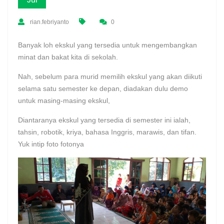
rian.febriyanto
0
Banyak loh ekskul yang tersedia untuk mengembangkan
minat dan bakat kita di sekolah.
Nah, sebelum para murid memilih ekskul yang akan diikuti
selama satu semester ke depan, diadakan dulu demo
untuk masing-masing ekskul,
Diantaranya ekskul yang tersedia di semester ini ialah,
tahsin, robotik, kriya, bahasa Inggris, marawis, dan tifan.
Yuk intip foto fotonya