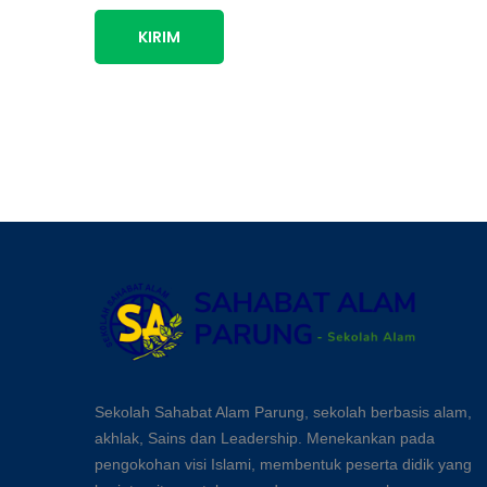
KIRIM
Sekolah Sahabat Alam Parung, sekolah berbasis alam,
akhlak, Sains dan Leadership. Menekankan pada
pengokohan visi Islami, membentuk peserta didik yang