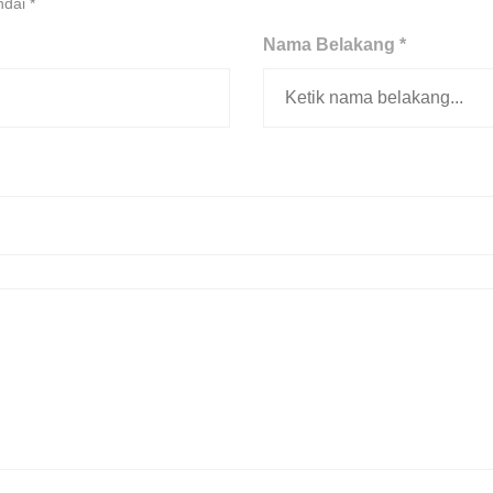
andai
*
Nama Belakang *