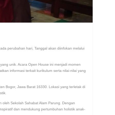
da perubahan hari, Tanggal akan diinfokan melalui
 yang unik. Acara Open House ini menjadi momen
an informasi terkait kurikulum serta nilai-nilai yang
 Bogor, Jawa Barat 16330. Lokasi yang terletak di
tik.
n oleh Sekolah Sahabat Alam Parung. Dengan
nspiratif dan mendukung pertumbuhan holistik anak-