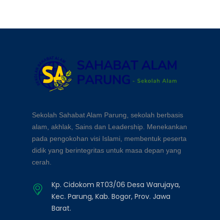
Sekolah Sahabat Alam Parung, sekolah berbasis
alam, akhlak, Sains dan Leadership. Menekankan
pada pengokohan visi Islami, membentuk peserta
didik yang berintegritas untuk masa depan yang
cerah.
Kp. Cidokom RT03/06 Desa Warujaya,
Kec. Parung, Kab. Bogor, Prov. Jawa
Barat.