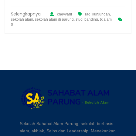
Selengkapnya
chevyarif
Tag:
kunjungan
,
sekolah alam
,
sekolah alam di parung
,
studi banding
,
tk alam
0
Sekolah Sahabat Alam Parung, sekolah berbasis
alam, akhlak, Sains dan Leadership. Menekankan