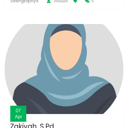
Selengkapnya
chevyarif
0
07
Apr
Zakiyah, S.Pd