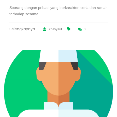
Seorang dengan pribadi yang berkarakter, ceria dan ramah
terhadap sesama
Selengkapnya
chevyarif
0