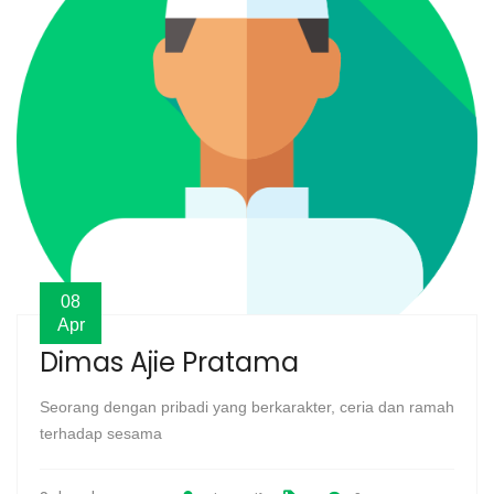
08
Apr
Dimas Ajie Pratama
Seorang dengan pribadi yang berkarakter, ceria dan ramah
terhadap sesama