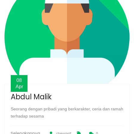
08
Apr
Abdul Malik
Seorang dengan pribadi yang berkarakter, ceria dan ramah
terhadap sesama
Selengkapnya
chevyarif
0