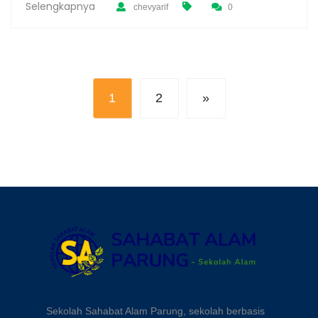
Selengkapnya
chevyarif
0
1
2
»
Sekolah Sahabat Alam Parung, sekolah berbasis