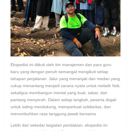
Ekspedisi ini diikuti oleh tim manajemen dan para guru
baru yang dengan penuh semangat mengikuti setiap
tahapan perjalanan. Jalur yang menanjak dan medan yang
cukup menantang menjadi sarana nyata untuk melatih fisik,
sekaligus membangun mental yang kuat, sabar, dan
pantang menyerah. Dalam setiap langkah, peserta diajak
untuk saling mendukung, memperkuat solidaritas, dan
menumbuhkan rasa tanggung jawab bersama.
Lebih dari sekedar kegiatan pendakian, ekspedisi ini