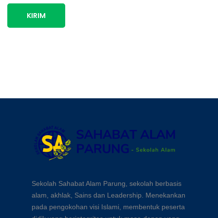
KIRIM
Sekolah Sahabat Alam Parung, sekolah berbasis
alam, akhlak, Sains dan Leadership. Menekankan
pada pengokohan visi Islami, membentuk peserta