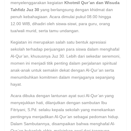
menyelenggarakan kegiatan
Khotmil Qur’an dan Wisuda
Tahfidz Juz 30
yang berlangsung dengan khidmat dan
penuh kebahagiaan. Acara dimulai pukul 08.00 hingga
12.00 WIB, dihadiri oleh siswa-siswi, para guru, orang
tua/wali murid, serta tamu undangan.
Kegiatan ini merupakan salah satu bentuk apresiasi
sekolah terhadap perjuangan para siswa dalam menghafal
Al-Qur’an, khususnya Juz 30. Lebih dari sekedar seremoni,
momen ini menjadi titik penting dalam perjalanan spiritual
anak-anak untuk semakin dekat dengan Al-Qur’an serta
menumbuhkan komitmen dalam menjaganya sepanjang
hayat.
Acara dibuka dengan lantunan ayat suci Al-Qur’an yang
menyejukkan hati, dilanjutkan dengan sambutan Ibu
Fitriyani, S.Pd. selaku kepala sekolah yang menekankan
pentingnya menjadikan Al-Qur’an sebagai pedoman hidup.
Dalam Sambutannya, disampaikan bahwa menghafal Al-
Qur’an bukanlah akhir, melainkan awal dari tanggung