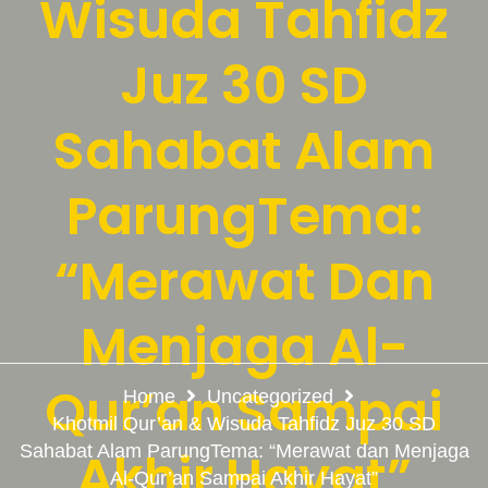
Wisuda Tahfidz
Juz 30 SD
Sahabat Alam
ParungTema:
“Merawat Dan
Menjaga Al-
Qur’an Sampai
Home
Uncategorized
Khotmil Qur’an & Wisuda Tahfidz Juz 30 SD
Sahabat Alam ParungTema: “Merawat dan Menjaga
Akhir Hayat”
Al-Qur’an Sampai Akhir Hayat”