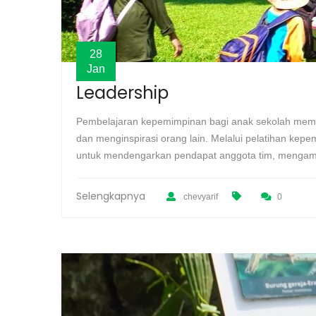
28
Jan
Leadership
Pembelajaran kepemimpinan bagi anak sekolah memi
dan menginspirasi orang lain. Melalui pelatihan kep
untuk mendengarkan pendapat anggota tim, mengambil
Selengkapnya
chevyarif
0