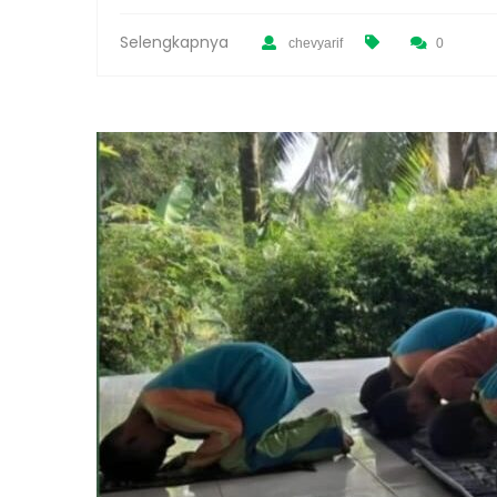
Selengkapnya
chevyarif
0