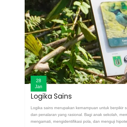
28
Jan
Logika Sains
Logika sains merupakan kemampuan untuk berpikir sec
dan penalaran yang rasional. Bagi anak sekolah, me
mengamati, mengidentifikasi pola, dan menguji hipote